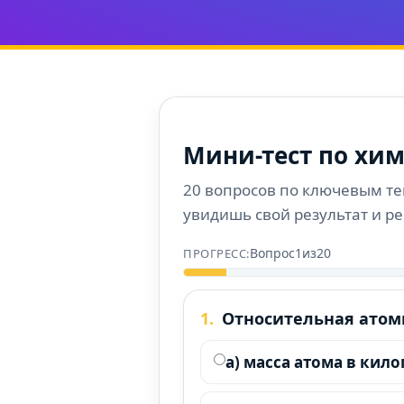
Мини-тест по хи
20 вопросов по ключевым те
увидишь свой результат и р
Вопрос
1
из
20
1.
Относительная атомн
a) масса атома в кил