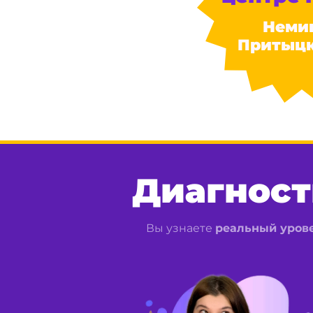
Немиг
Притыцк
Диагност
Вы узнаете
реальный урове