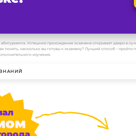
 абитуриента. Успешное прохождение экзамена открывает двери в лучш
как понять, насколько вы готовы к экзамену? Лучший способ – пройти 
дополнительного изучения.
 ЗНАНИЙ
иал
мом
города