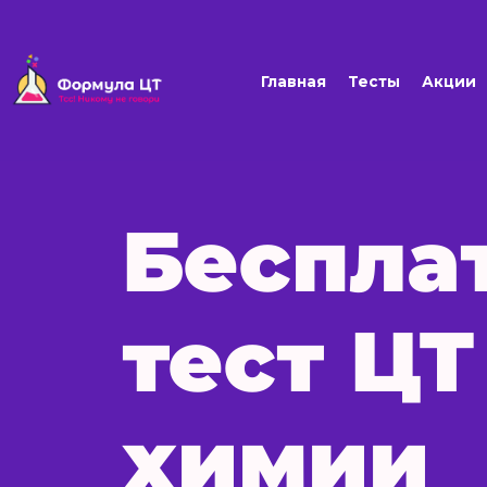
Главная
Тесты
Акции
Беспла
тест ЦТ
химии