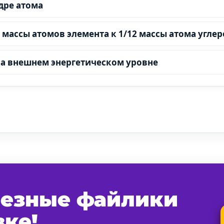
ядре атома
 массы атомов элемента к 1/12 массы атома углер
на внешнем энергетическом уровне
лезные файлики
вке!