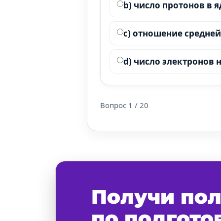
b) число протонов в 
c) отношение средней
d) число электронов 
Вопрос
1
/
20
Получи по
по подгото