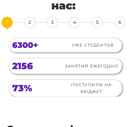
нас:
1
2
3
4
5
6
В 7-8 классах
цель — полюбить предмет и
перестать бояться ошибок.
В 9 классах
— уверенно закрыть
школьную программу и подготовиться к
экзаменам.
В 10–11 классах
— системная подготовка к
ЦТ/ЦЭ и поступлению в ВУЗ.