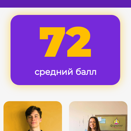
72
средний балл