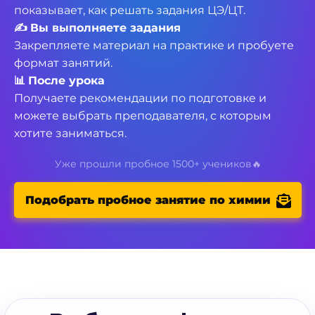
Разбирает новую тему, отвечает на вопросы и
показывает, как решать задания ЦЭ/ЦТ.
✍️
Вы выполняете задания
Закрепляете материал на практике и пробуете
формат занятий.
📊
После урока
Получаете рекомендации по подготовке и
можете выбрать преподавателя, с которым
хотите заниматься.
Уже прошли пробное 1500+ учеников🔥
Подобрать пробное занятие по химии