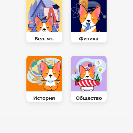
Бел. яз.
Физика
История
Общество