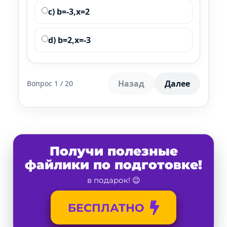
c) b=-3,x=2
d) b=2,x=-3
Назад
Далее
Вопрос
1
/
20
Получи полезные
файлики по подготовке!
в подарок! 😉
БЕСПЛАТНО