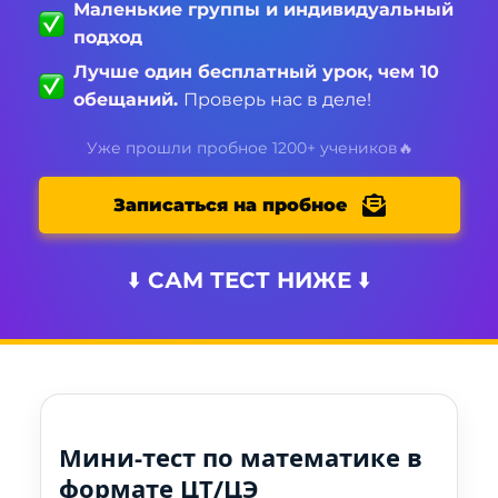
Маленькие группы и индивидуальный
подход
Лучше один бесплатный урок, чем 10
обещаний.
Проверь нас в деле!
Уже прошли пробное 1200+ учеников🔥
Записаться на пробное
⬇️ САМ ТЕСТ НИЖЕ ⬇️
Мини-тест по математике в
формате ЦТ/ЦЭ