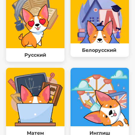
Белорусский
Русский
Матем
Инглиш