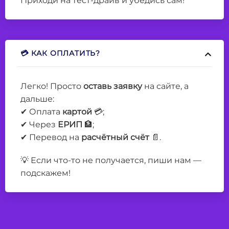
Приходи на тест-драйв и убедись сам!
💳 КАК ОПЛАТИТЬ?
Легко! Просто
оставь заявку
на сайте, а
дальше:
✔ Оплата
картой
💳;
✔ Через
ЕРИП
🏦;
✔ Перевод на
расчётный счёт
📄.
💡 Если что-то не получается, пиши нам —
подскажем!