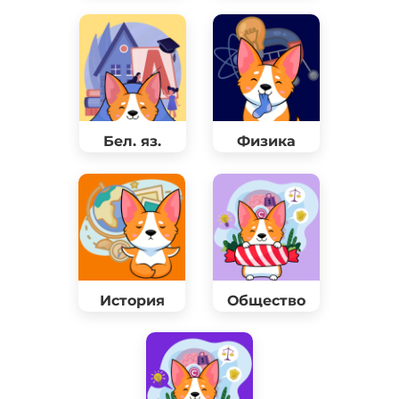
Бел. яз.
Физика
История
Общество