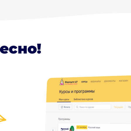
есно!