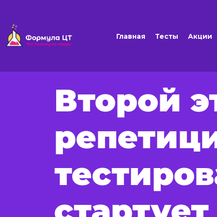
Главная
Тесты
Акции
Второй э
репетиц
тестиров
стартует