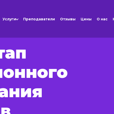
Услуги
Преподаватели
Отзывы
Цены
О нас
тап
ионного
ания
 в