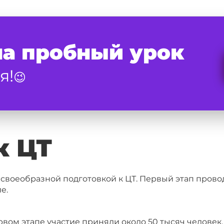
на пробный урок
я!
😉
к ЦТ
своеобразной подготовкой к ЦТ. Первый этап провод
е.
ервом этапе участие приняли около 50 тысяч челов