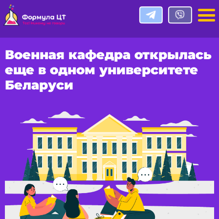
Военная кафедра открылась
еще в одном университете
Беларуси