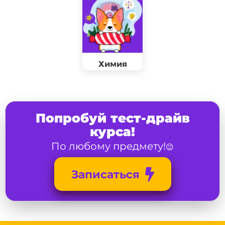
Химия
Попробуй тест-драйв
курса!
По любому предмету!
😉
Записаться