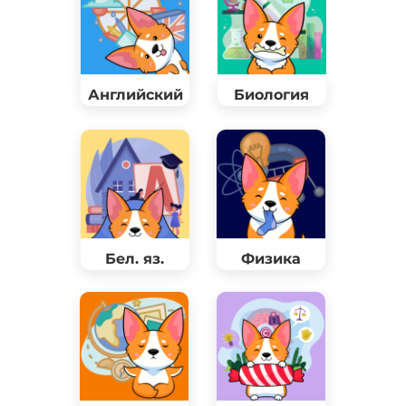
Английский
Биология
Бел. яз.
Физика