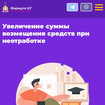
Увеличение суммы
возмещения средств при
неотработке