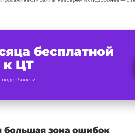
 «просаживают» баллы. Разберём их подробнее — с т
сяца бесплатной
 к ЦТ
м подробности
я большая зона ошибок