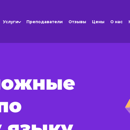
Услуги
Преподаватели
Отзывы
Цены
О нас
ложные
по
 языку