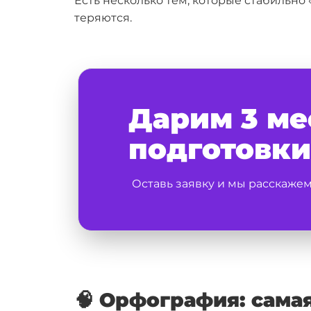
Есть несколько тем, которые стабильно
теряются.
Дарим 3 ме
подготовки
Оставь заявку и мы расскаже
🧠 Орфография: сама