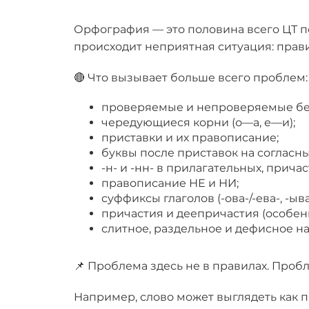
Орфография — это половина всего ЦТ по
происходит неприятная ситуация: правил
🔴 Что вызывает больше всего проблем:
проверяемые и непроверяемые бе
чередующиеся корни (о—а, е—и);
приставки и их правописание;
буквы после приставок на согласны
-н- и -нн- в прилагательных, прича
правописание НЕ и НИ;
суффиксы глаголов (-ова-/-ева-, -ыва-
причастия и деепричастия (особен
слитное, раздельное и дефисное н
📌 Проблема здесь не в правилах. Пробл
Например, слово может выглядеть как п