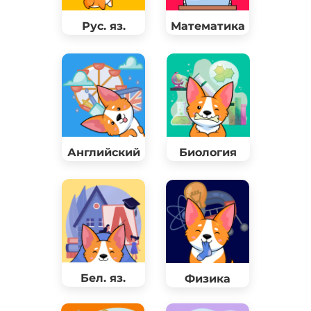
Рус. яз.
Математика
Английский
Биология
Бел. яз.
Физика