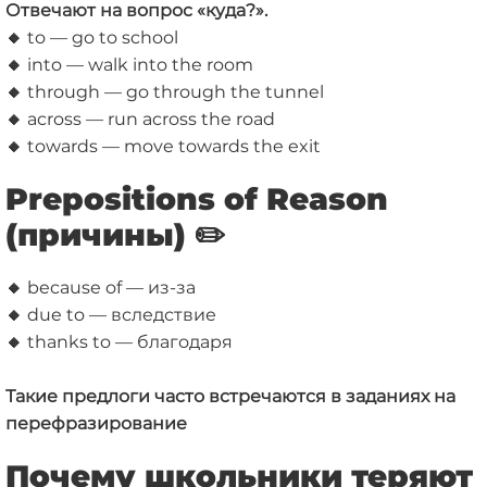
Отвечают на вопрос «куда?».
🔸
to — go to school
🔸
into — walk into the room
🔸
through — go through the tunnel
🔸
across — run across the road
🔸
towards — move towards the exit
Prepositions of Reason
(причины)
✏️
🔸
because of — из-за
🔸
due to — вследствие
🔸
thanks to — благодаря
Такие предлоги часто встречаются в заданиях на
перефразирование
Почему школьники теряют