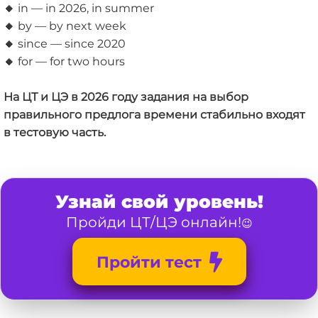
🔸
in — in 2026, in summer
🔸
by — by next week
🔸
since — since 2020
🔸
for — for two hours
На ЦТ и ЦЭ в 2026 году задания на выбор
правильного предлога времени стабильно входят
в тестовую часть.
Узнай свой уровень!
Пройди ЦТ/ЦЭ онлайн!
😉
Пройти тест