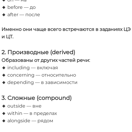
🔸
before — до
🔸
after — после
Именно они чаще всего встречаются в заданиях ЦЭ
и ЦТ.
2. Производные (derived)
Образованы от других частей речи:
🔸
including — включая
🔸
concerning — относительно
🔸
depending — в зависимости
3. Сложные (compound)
🔸
outside — вне
🔸
within — в пределах
🔸
alongside — рядом