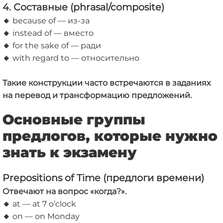
4. Составные (phrasal/composite)
🔸
because of — из-за
🔸
instead of — вместо
🔸
for the sake of — ради
🔸
with regard to — относительно
Такие конструкции часто встречаются в заданиях
на перевод и трансформацию предложений.
Основные группы
предлогов, которые нужно
знать к экзамену
Prepositions of Time (предлоги времени)
Отвечают на вопрос «когда?».
🔸
at — at 7 o’clock
🔸
on — on Monday