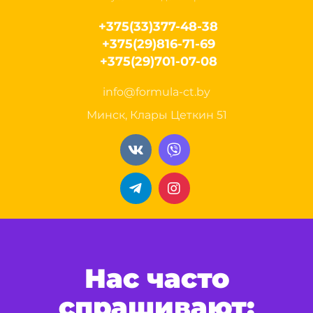
+375(33)377-48-38
+375(29)816-71-69
+375(29)701-07-08
info@formula-ct.by
Минск, Клары Цеткин 51
Нас часто
спрашивают: