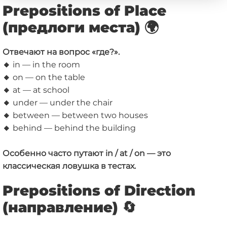
Prepositions of Place
(предлоги места) 🌍
Отвечают на вопрос «где?».
🔸
in — in the room
🔸
on — on the table
🔸
at — at school
🔸
under — under the chair
🔸
between — between two houses
🔸
behind — behind the building
Особенно часто путают in / at / on — это
классическая ловушка в тестах.
Prepositions of Direction
(направление) 🔄