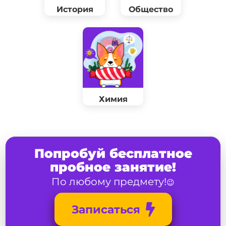
История
Общество
Химия
Попробуй бесплатное
пробное занятие!
По любому предмету!
😉
Записаться