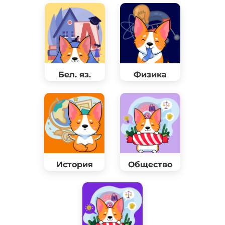
Бел. яз.
Физика
История
Общество