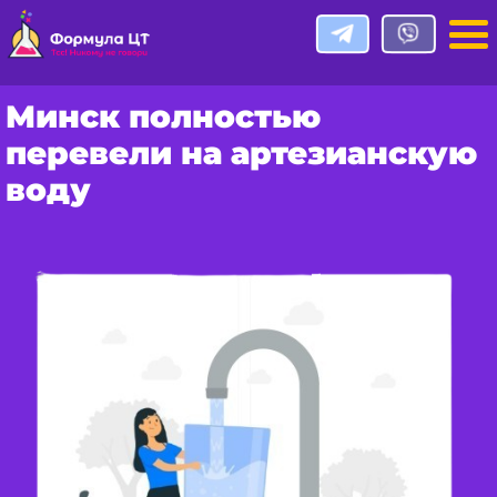
Минск полностью
перевели на артезианскую
воду