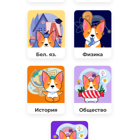
Бел. яз.
Физика
История
Общество