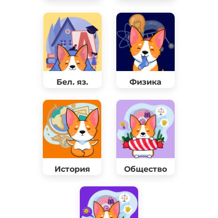
Бел. яз.
Физика
История
Общество