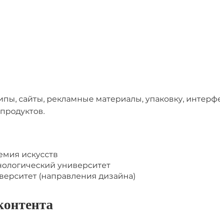
типы, сайты, рекламные материалы, упаковку, инте
продуктов.
емия искусств
нологический университет
верситет (направления дизайна)
 контента