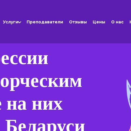
Услуги
Преподаватели
Отзывы
Цены
О нас
ессии
ворческим
 на них
в Беларуси