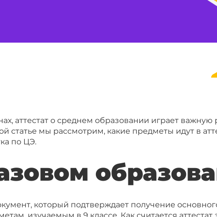
ранах, аттестат о среднем образовании играет важну
й статье мы рассмотрим, какие предметы идут в атте
ка по ЦЭ.
базовом образов
документ, который подтверждает получение основног
там, изучаемым в 9 классе. Как считается аттестат 