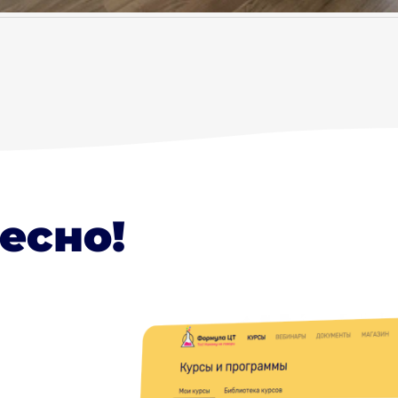
есно!