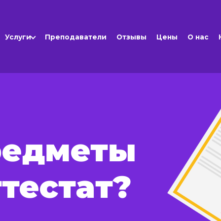
Услуги
Преподаватели
Отзывы
Цены
О нас
редметы
ттестат?