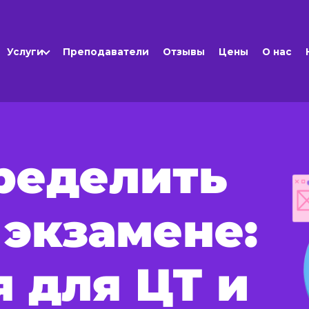
Услуги
Преподаватели
Отзывы
Цены
О нас
ределить
 экзамене:
я для ЦТ и