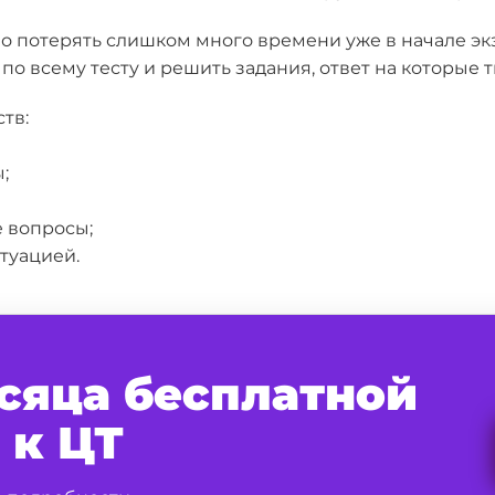
о потерять слишком много времени уже в начале эк
о всему тесту и решить задания, ответ на которые т
тв:
;
 вопросы;
туацией.
сяца бесплатной
 к ЦТ