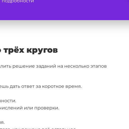
м подробности
 трёх кругов
лить решение заданий на несколько этапов
ешь дать ответ за короткое время.
жности.
числений или проверки.
я.