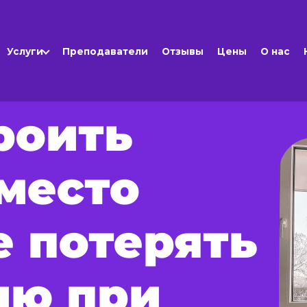
Услуги
Преподаватели
Отзывы
Цены
О нас
роить
место
е потерять
ию при