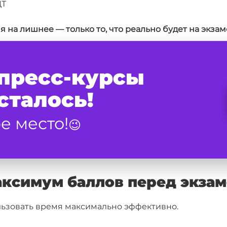
ЦТ
мя на лишнее — только то, что реально будет на экзам
спресс-курсы
сталось!
е место!
😉
ксимум баллов перед экза
льзовать время максимально эффективно.