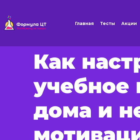
Главная
Тесты
Акции
Как наст
учебное 
дома и н
мотивац