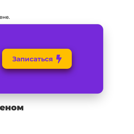
ене.
Записаться
меном