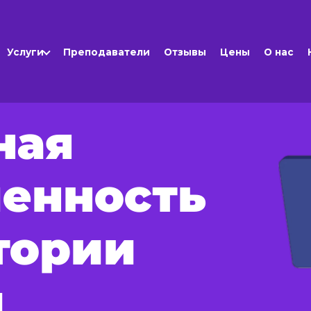
Услуги
Преподаватели
Отзывы
Цены
О нас
ная
енность
тории
и