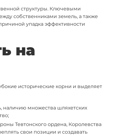
ственной структуры. Ключевыми
ежду собственниками земель, а также
 причиной упадка эффективности
ь на
глубокие исторические корни и выделяет
, наличию множества шляхетских
тво;
роны Тевтонского ордена, Королевства
реплять свои позиции и создавать