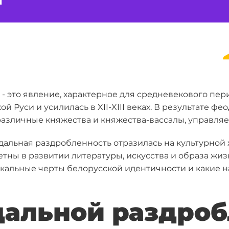
- это явление, характерное для средневекового пер
ой Руси и усилилась в XII-XIII веках. В результате 
азличные княжества и княжества-вассалы, управля
еодальная раздробленность отразилась на культурной
тны в развитии литературы, искусства и образа жиз
икальные черты белорусской идентичности и какие 
дальной раздро