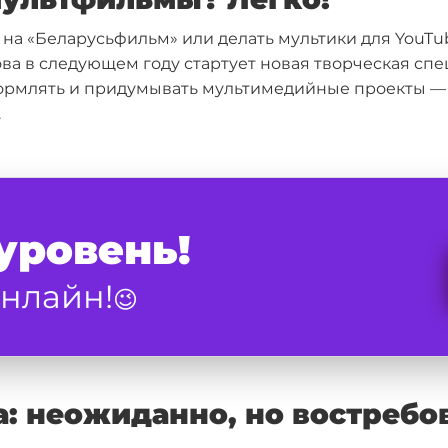
а «Беларусьфильм» или делать мультики для YouTub
ова в следующем году стартует новая творческая сп
оформлять и придумывать мультимедийные проекты —
.
уровень!
нлайн!
😉
а: неожиданно, но востребо