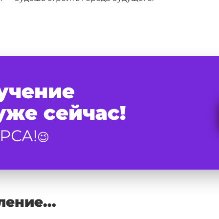
учение
же сейчас!
РСА!
😉
ление...