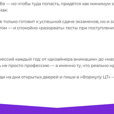
бя — но чтобы туда попасть, придётся как минимум 
хак:
е только готовит к успешной сдаче экзаменов, но и 
летом — и спокойно «разорвать» тесты при поступлен
фессий каждый год: от «дизайнера анимации» до «м
ть не просто профессию — а именно ту, что реально н
оди на дни открытых дверей и пиши в «Формулу ЦТ»