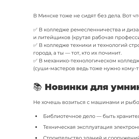
В Минске тоже не сидят без дела. Вот 
✅ В
колледже ремесленничества и диза
и литейщиков (крутая рабочая профессия
✅ В
колледже техники и технологий стр
города, а ты — тот, кто их починит.
✅ В
механико-технологическом коллед
(суши-мастеров ведь тоже нужно кому-то
📚 Новинки для умни
Не хочешь возиться с машинами и рыбо
Библиотечное дело
— быть хранител
Техническая эксплуатация электрон
Строительство зданий и сооружений