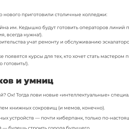
что нового приготовили столичные колледжи:
йна им. Кедышко
будут готовить операторов линий 
, всегда нужна!).
оительства
учат ремонту и обслуживанию эскалаторо
же
появятся курсы для тех, кто хочет стать мастером
 готовить!).
ков и умниц
й? Ок! Тогда лови новые «интеллектуальные» специа
ем книжных сокровищ (и мемов, конечно).
ных устройств
— почти киберпанк, только по-настоя
 — будешь строить города будущего.