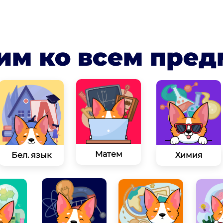
им ко всем пре
Матем
Бел. язык
Химия