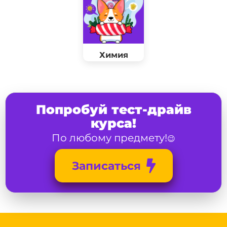
Химия
Попробуй тест-драйв
курса!
По любому предмету!
😉
Записаться