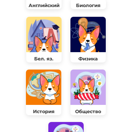
Английский
Биология
Бел. яз.
Физика
История
Общество