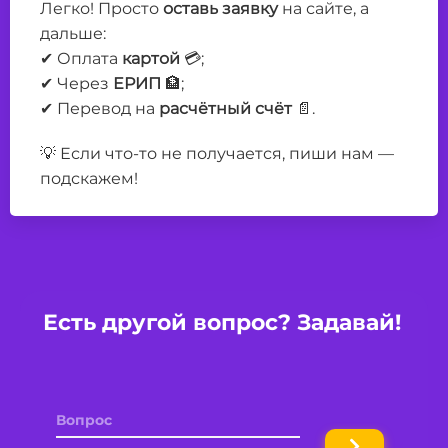
Легко! Просто
оставь заявку
на сайте, а
дальше:
✔ Оплата
картой
💳;
✔ Через
ЕРИП
🏦;
✔ Перевод на
расчётный счёт
📄.
💡 Если что-то не получается, пиши нам —
подскажем!
Есть другой вопрос? Задавай!
Имя
Вопрос