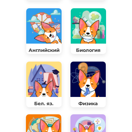
Английский
Биология
Бел. яз.
Физика